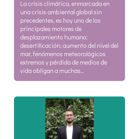
La crisis climática, enmarcada en
una crisis ambiental global sin
precedentes, es hoy uno de los
principales motores de
desplazamiento humano:
desertificación, aumento del nivel del
mar, fenómenos meteorológicos
extremos y pérdida de medios de
vida obligan a muchas...