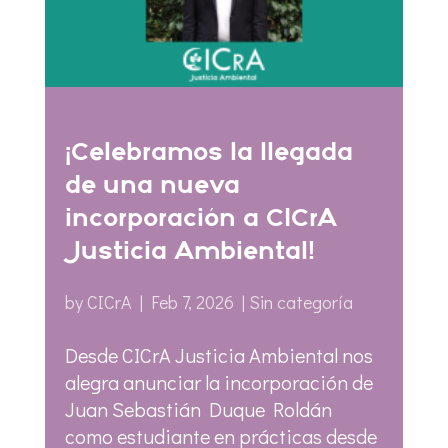
¡Celebramos la llegada
de una nueva
incorporación a CICrA
Justicia Ambiental!
by
CICrA
|
Feb 7, 2026
|
Sin categoría
Desde CICrA Justicia Ambiental nos
alegra anunciar la incorporación de
Juan Sebastián Duque Roldán
como estudiante en prácticas desde