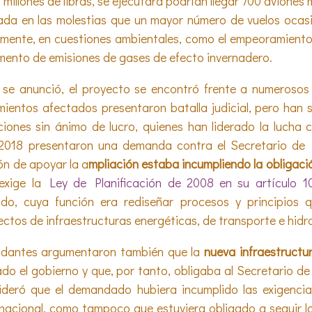
millones de libras, se ejecutara podrían llegar 700 aviones
da en las molestias que un mayor número de vuelos ocasio
lmente, en cuestiones ambientales, como el empeoramiento d
mento de emisiones de gases de efecto invernadero.
e anunció, el proyecto se encontró frente a numerosos r
ientos afectados presentaron batalla judicial, pero han 
iones sin ánimo de lucro, quienes han liderado la lucha c
 2018 presentaron una demanda contra el Secretario de
ón de apoyar la a
mpliación estaba incumpliendo la obligació
 exige la
Ley de Planificación de 2008 en su artículo 1
do, cuya función era rediseñar procesos y principios qu
ctos de infraestructuras energéticas, de transporte e hidro
ndantes argumentaron también que la
nueva infraestructu
do el gobierno y que, por tanto, obligaba al Secretario de
ideró que el demandado hubiera incumplido las exigenci
nacional, como tampoco que estuviera obligado a seguir l