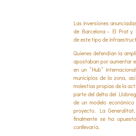
Las inversiones anunciadas
de Barcelona – El Prat y M
de este tipo de infraestruc
Quienes defendían la ampli
apostaban por aumentar el 
en un “Hub” internaciona
municipios de la zona, a
molestias propias de la act
parte del delta del Llobr
de un modelo económico 
proyecto. La Generalitat
finalmente se ha opuest
conllevaría.