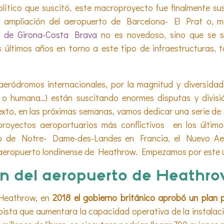
político que suscitó, este macroproyecto fue finalmente s
 ampliación del aeropuerto de Barcelona- El Prat o, 
o de Girona-Costa Brava
no es novedoso, sino que se 
 últimos años en torno a este tipo de infraestructuras, 
eródromos internacionales, por la magnitud y diversidad
a o humana…) están suscitando enormes disputas y divisió
xto, en las próximas semanas, vamos dedicar una serie de
proyectos aeroportuarios más conflictivos en los último
o de Notre- Dame-des-Landes en Francia, el Nuevo Aer
l aeropuerto londinense de Heathrow. Empezamos por este ú
n del aeropuerto de Heathr
 Heathrow, en
2018 el gobierno británico aprobó un plan p
ista que aumentara la capacidad operativa de la instalació