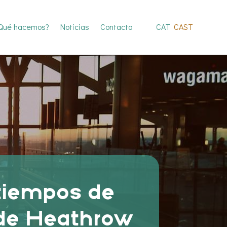
Qué hacemos?
Noticias
Contacto
CAT
CAST
 tiempos de
o de Heathrow