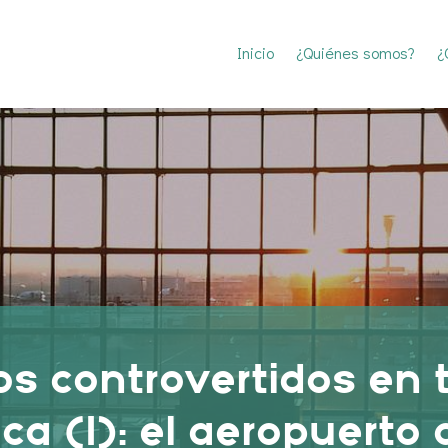
Inicio
¿Quiénes somos?
¿
s controvertidos en
tica (I): el aeropuert