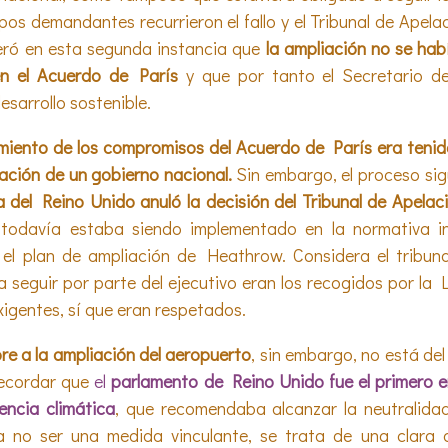
pos demandantes recurrieron el fallo y el Tribunal de Apela
ideró en esta segunda instancia que
la ampliación no se hab
n el Acuerdo de París
y que por tanto el Secretario de
esarrollo sostenible.
imiento de los compromisos del Acuerdo de París era tenid
uación de un gobierno nacional.
Sin embargo, el proceso si
del Reino Unido anuló la decisión del Tribunal de Apelac
todavía estaba siendo implementado en la normativa i
 el plan de ampliación de Heathrow. Considera el tribun
seguir por parte del ejecutivo eran los recogidos por la
xigentes, sí que eran respetados.
ibre a la ampliación del aeropuerto
, sin embargo, no está de
recordar que
el
parlamento de Reino Unido fue el primero e
ncia climática
, que recomendaba alcanzar la neutralida
 no ser una medida vinculante, se trata de una clara d