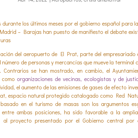
 durante los últimos meses por el gobierno español para l
adrid – Barajas han puesto de manifiesto el debate exist
turas
ación del aeropuerto de El Prat, parte del empresariado 
número de personas y mercancías que mueve la terminal ca
l. Contrarios se han mostrado, en cambio, el Ayuntami
sí como
organizaciones de vecinas, ecologistas y de justic
ividad, el aumento de las emisiones de gases de efecto inv
egat, espacio natural protegido catalogado como Red Natu
basado en el turismo de masas son los argumentos esg
, entre ambas posiciones, ha sido favorable a la amplia
o al proyecto presentado por el Gobierno central por 