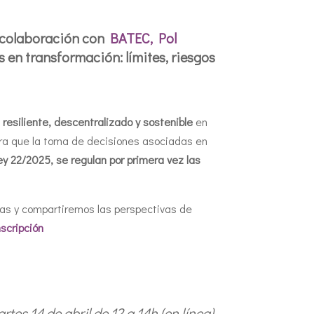
n colaboración con
BATEC, Pol
 en transformación: límites, riesgos
esiliente, descentralizado y sostenible
en
ra que la toma de decisiones asociadas en
 22/2025, se regulan por primera vez las
das y compartiremos las perspectivas de
nscripción
rtes 14 de abril de 12 a 14h (en línea)