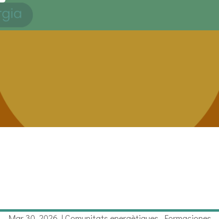
Mar 30, 2026
|
Comunitats energètiques
,
Formaciones