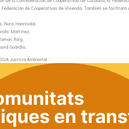
ión de la Confederación de Cooperativas de Cataluña, la Federac
Federación de Cooperativas de Vivienda. También se facilitará u
a. Nora Hannisdal.
oisés Martínez.
Ramon Roig.
avid Guàrdia.
ICrA Justícia Ambiental