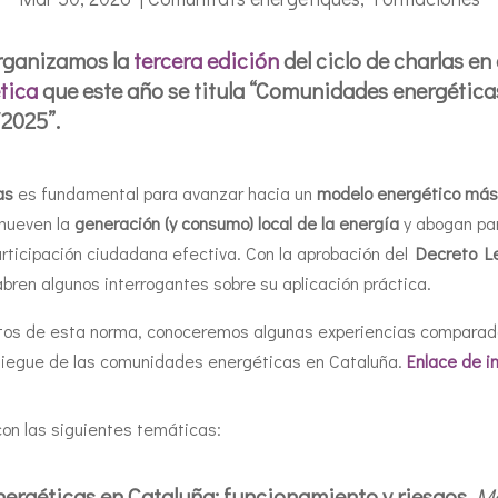
organizamos la
tercera edición
del ciclo de charlas e
tica
que este año se titula “Comunidades energéticas
/2025”.
as
es fundamental para avanzar hacia un
modelo energético más r
mueven la
generación (y consumo) local de la energía
y abogan pa
icipación ciudadana efectiva. Con la aprobación del
Decreto Ley
abren algunos interrogantes sobre su aplicación práctica.
s retos de esta norma, conoceremos algunas experiencias compara
liegue de las comunidades energéticas en Cataluña.
Enlace de i
 con las siguientes temáticas:
ergéticas en Cataluña: funcionamiento y riesgos
.
Ma