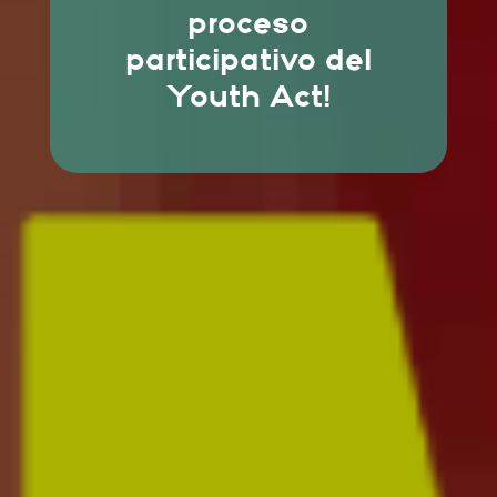
proceso
participativo del
Youth Act!