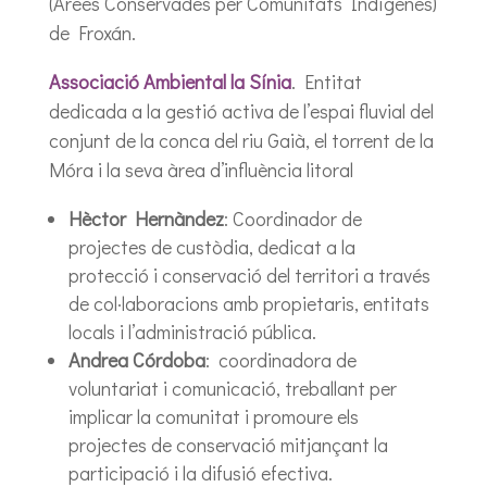
(Àrees Conservades per Comunitats Indígenes)
de Froxán.
Associació Ambiental la Sínia
. Entitat
dedicada a la gestió activa de l’espai fluvial del
conjunt de la conca del riu Gaià, el torrent de la
Móra i la seva àrea d’influència litoral
Hèctor Hernàndez
: Coordinador de
projectes de custòdia, dedicat a la
protecció i conservació del territori a través
de col·laboracions amb propietaris, entitats
locals i l’administració pública.
Andrea Córdoba
: coordinadora de
voluntariat i comunicació, treballant per
implicar la comunitat i promoure els
projectes de conservació mitjançant la
participació i la difusió efectiva.