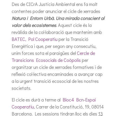
Des de CICrA Justícia Ambiental ens fa molt
contentes poder anunciar el cicle de xerrades
Natura i Entorn Urbà. Una mirada conscient al
valor dels ecosistemes
.
Aquest cicle és la
revàlida de la col·laboració que mantenim amb
BATEC, Pol Cooperatiu
per la Transició
Energètica i que, per segon any consecutiu,
unim forces sota el paraigües del
Cercle de
Transicions Ecosocials de Coòpolis
per
organitzar un cicle de xerrades formatives i de
reflexió col·lectiva encaminades a avançar cap
a la urgent transició ecosocial de les nostres
societats.
El cicle es durà a terme al
Bloc4 Bcn-Espai
Cooperatiu
, Carrer de la Constitució, 19, 08014
Barcelona. Les sessions tindran lloc els dies
13