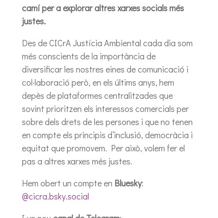
camí per a explorar altres xarxes socials més
justes.
Des de CICrA Justícia Ambiental cada dia som
més conscients de la importància de
diversificar les nostres eines de comunicació i
col·laboració però, en els últims anys, hem
depès de plataformes centralitzades que
sovint prioritzen els interessos comercials per
sobre dels drets de les persones i que no tenen
en compte els principis d’inclusió, democràcia i
equitat que promovem. Per això, volem fer el
pas a altres xarxes més justes.
Hem obert un compte en
Bluesky
:
@cicra.bsky.social
I un nou
canal de Telegram
: