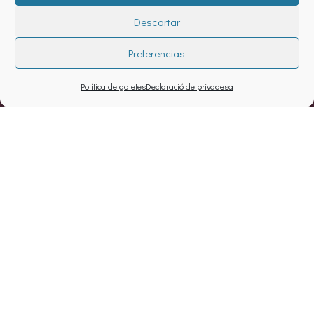
Descartar
Preferencias
Política de galetes
Declaració de privadesa
Projecte
Creació i coordinació del curs virtual
“Transició energètica i dret a
l'energia en un context de crisi
sistèmica: una aproximació política i
jurídica”