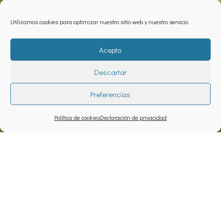
Utilizamos cookies para optimizar nuestro sitio web y nuestro servicio.
Acepto
Descartar
Preferencias
Política de cookies
Declaración de privacidad
Proyecto
Creación de una guía sobre