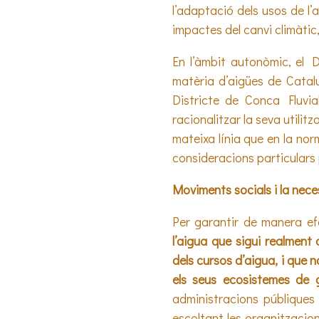
l’adaptació dels usos de l’
impactes del canvi climàti
En l’àmbit autonòmic, el D
matèria d’aigües de Catalu
Districte de Conca Fluvial
racionalitzar la seva utilitz
mateixa línia que en la nor
consideracions particulars pe
Moviments socials i la nec
Per garantir de manera ef
l’aigua que sigui realment
dels cursos d’aigua, i que n
els seus ecosistemes de 
administracions públiques
escoltant les organitzacio