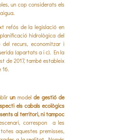
bles, un cop considerats els
’aigua.
t refós de la legislació en
lanificació hidrològica del
e del recurs, economitzar i
uerida (apartats a i c). En la
ost de 2017, també estableix
e 16.
blir
un
model
de gestió de
specti els cabals ecològics
sents al territori, ni tampoc
escenari, correspon a les
 totes aquestes premisses,
rrades a la realitat. Només