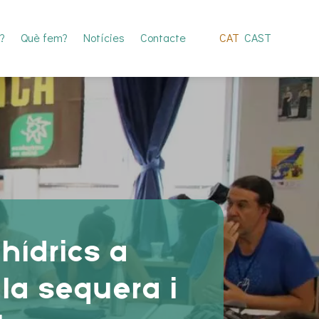
?
Què fem?
Notícies
Contacte
CAT
CAST
hídrics a
la sequera i