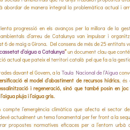
abordar de manera integral la problemàtica actual i arri
lenta progressió en els avanços per la millora de la gest
i ambientals d’arreu de Catalunya van impulsar i organit
t 6 de maig a Girona. Del consens de més de 25 entitats va
escassetat d’aigua a Catalunya
”
un document clau que conté
ció actual que pateix el territori català pel que fa a la gesti
tades davant el Govern, a la
Taula Nacional de l’Aigua
convo
ersificació el model d’abastiment de recursos hídrics
, és 
ssalinització i regeneració, sinó que també posin en joc 
’aigua pluja i l’aigua gris.
 compte l’emergència climàtica que afecta el sector de
evé actualment un tema fonamental per fer front a la seque
rar propostes normatives eficaces per a l’entorn urbà 