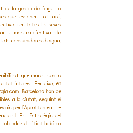
at de la gestió de l’aigua a
ues que ressonen. Tot i així,
ctiva i en totes les seves
rar de manera efectiva a la
iutats consumidores d’aigua,
tenibilitat, que marca com a
bilitat futures. Per això,
en
ergia com Barcelona han de
bles a la ciutat, seguint el
tècnic per l’Aprofitament de
ncia al Pla Estratègic del
al reduir el dèficit hídric a