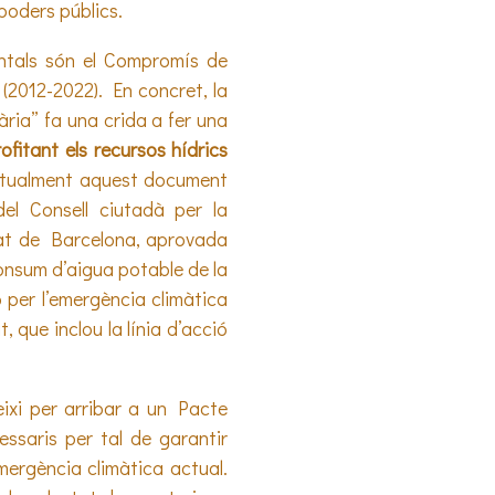
poders públics.
ntals són el Compromís de
 (2012-2022). En concret, la
tària” fa una crida a fer una
ofitant els recursos hídrics
ctualment aquest document
el Consell ciutadà per la
utat de Barcelona, aprovada
consum d’aigua potable de la
ó per l’emergència climàtica
, que inclou la línia d’acció
ixi per arribar a un Pacte
essaris per tal de garantir
mergència climàtica actual.