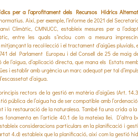
ídics per a l’aprofitament dels Recursos Hídrics Altern
ormatius. Així, per exemple, l’informe de 2021 del Secreta
anvi Climàtic, CMNUCC, estableix mesures per a l’adapta
tic, entre les quals s’inclou com a mesura imprescindi
 mitjançant la recol·lecció i el tractament d’aigües pluvials, el
741 del Parlament Europeu i del Consell de 25 de maig de 
ió de l’aigua, d’aplicació directa, que mana els Estats me
igües i establir amb urgència un marc adequat per tal d’impu
d’escassetat d’aigua.
 principis rectors de la gestió en matèria d’aigües (Art. 1
tió pública de l’aigua ha de ser compatible amb l’ordenació 
t i la restauració de la naturalesa. També fa una crida a la 
s fonamenta en l’article 40.1 de la mateixa llei. D’altra ba
stableix consideracions particulars en la planificació i gest
artat 4.d) estableix que la planificació, així com la gestió 