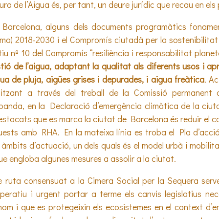
a de l’Aigua és, per tant, un deure jurídic que recau en els 
de Barcelona, alguns dels documents programàtics foname
ima) 2018-2030 i el Compromís ciutadà per la sostenibilitat
ctiu nº 10 del Compromís “resiliència i responsabilitat plane
tió de l’aigua, adaptant la qualitat als diferents usos i apr
gua de pluja, aigües grises i depurades, i aigua freàtica
. A
litzant a través del treball de la Comissió permanent d
a banda, en la Declaració d’emergència climàtica de la ci
destacats que es marca la ciutat de Barcelona és reduir el 
quests amb RHA. En la mateixa línia es troba el Pla d’acci
mbits d’actuació, un dels quals és el model urbà i mobilitat
ue engloba algunes mesures a assolir a la ciutat.
e ruta consensuat a la Cimera Social per la Sequera serve
peratiu i urgent portar a terme els canvis legislatius nec
om i que es protegeixin els ecosistemes en el context d’e