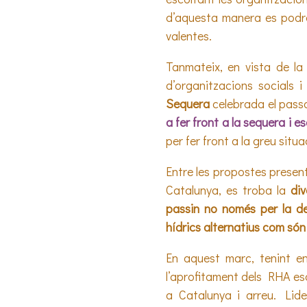
d’aquesta manera es podrà 
valentes.
Tanmateix, en vista de la 
d’organitzacions socials 
Sequera
celebrada el passa
a fer front a la sequera i 
per fer front a la greu situa
Entre les propostes presen
Catalunya, es troba la
div
passin no només per la de
hídrics alternatius com són l
En aquest marc, tenint en
l’aprofitament dels RHA esd
a Catalunya i arreu. Lide