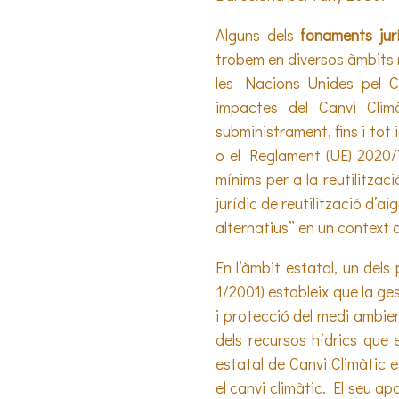
Alguns dels
fonaments jur
trobem en diversos àmbits n
les Nacions Unides pel C
impactes del Canvi Climà
subministrament, fins i tot i
o el Reglament (UE) 2020/
mínims per a la reutilitzac
jurídic de reutilització d’a
alternatius” en un context 
En l’àmbit estatal, un dels
1/2001) estableix que la ges
i protecció del medi ambien
dels recursos hídrics que e
estatal de Canvi Climàtic e
el canvi climàtic. El seu ap