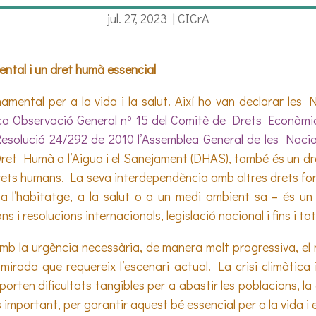
jul. 27, 2023
|
CICrA
ental i un dret humà essencial
amental per a la vida i la salut. Així ho van declarar les
ica Observació General nº 15 del Comitè de Drets Econòmics
esolució 24/292 de 2010 l’Assemblea General de les Naci
 Dret Humà a l’Aigua i el Sanejament (DHAS), també és un dr
 drets humans. La seva interdependència amb altres drets fo
a l’habitatge, a la salut o a un medi ambient sa – és u
 i resolucions internacionals, legislació nacional i fins i tot
mb la urgència necessària, de manera molt progressiva, el m
 mirada que requereix l’escenari actual. La crisi climàtica
rten dificultats tangibles per a abastir les poblacions, la
 important, per garantir aquest bé essencial per a la vida 