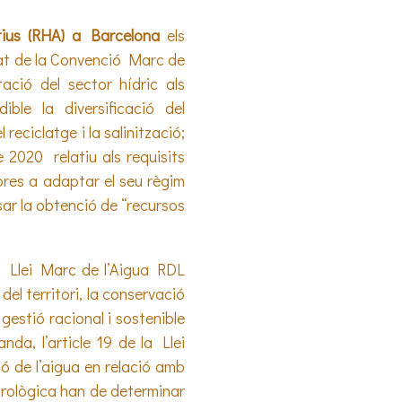
atius (RHA) a Barcelona
els
riat de la Convenció Marc de
ció del sector hídric als
ble la diversificació del
 reciclatge i la salinització;
2020 relatiu als requisits
mbres a adaptar el seu règim
lsar la obtenció de “recursos
4.3 Llei Marc de l’Aigua RDL
del territori, la conservació
gestió racional i sostenible
nda, l’article 19 de la Llei
ió de l’aigua en relació amb
hidrològica han de determinar