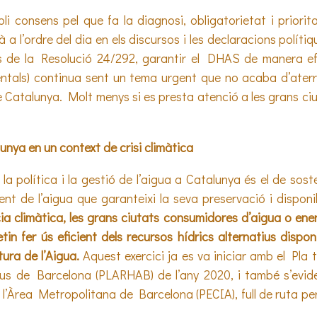
i consens pel que fa la diagnosi, obligatorietat i priorit
a l’ordre del dia en els discursos i les declaracions polítiq
de la Resolució 24/292, garantir el DHAS de manera efe
entals) continua sent un tema urgent que no acaba d’ater
 de Catalunya. Molt menys si es presta atenció a les grans c
lunya en un context de crisi climàtica
x la política i la gestió de l’aigua a Catalunya és el de sos
cient de l’aigua que garanteixi la seva preservació i disponi
a climàtica, les
grans ciutats consumidores d’aigua o en
n fer ús eficient dels recursos hídrics alternatius disponi
ura de l’Aigua.
Aquest exercici ja es va iniciar amb el Pla 
ius de Barcelona (PLARHAB) de l’any 2020, i també s’evide
 l’Àrea Metropolitana de Barcelona (PECIA), full de ruta per t