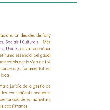
 Nacions Unides des de l’any
, Socials i Culturals
. Més
ons Unides
es va reconèixer
et humà essencial pel gaudi
namentals per la vida de tot
n consens ja fonamentat en
 local.
arc jurídic de la gestió de
 i les conseqüents sequeres
 demanada de les activitats
i els ecosistemes.