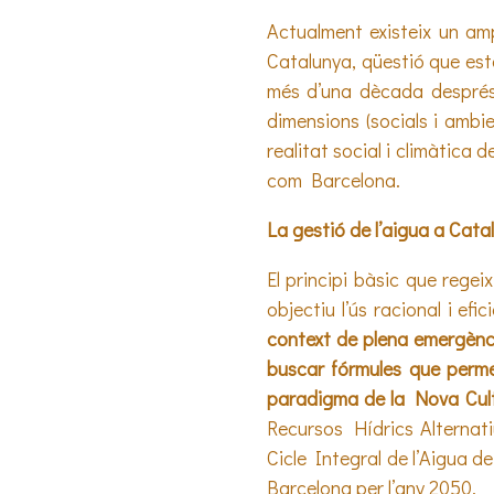
Actualment existeix un ampl
Catalunya, qüestió que està 
més d’una dècada després 
dimensions (socials i ambi
realitat social i climàtica
com Barcelona.
La gestió de l’aigua a Cata
El principi bàsic que regei
objectiu l’ús racional i efi
context de plena emergènci
buscar fórmules que permeti
paradigma de la Nova Cult
Recursos Hídrics Alternat
Cicle Integral de l’Aigua de
Barcelona per l’any 2050.