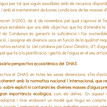
aigua per tal que siguin assolibles amb els recursos disponi
c, i amb el manteniment de bones condicions de les masses d
ecret 3/2003, de 4 de novembre, pel qual s’aprova el Tex
nya estableix que uns dels objectius que ha d’atendre la p
 de Catalunya és garantir la suficiència i l’ús sostenibl
ació, i assignar els diversos usos en funció de la qualitat req
mativa estatal, la Llei catalana pel Canvi Climàtic, d’1 d’ag
l que fa a la planificació i gestió de l’aigua en el seu articl
essària perspectiva ecosistèmica del DHAS
ectiva el DHAS en totes les seves dimensions, s’ha d’esta
 coherent amb la normativa nacional i internacional, que re
o sobre exploti ni contamini les diverses masses d’aigua pre
gran importància ecològica
, com els deltes. En aquest 
 adoptar i tirar endavant un model que tingui en compte
ns socials i ambientals que fa anys treballen propostes ate