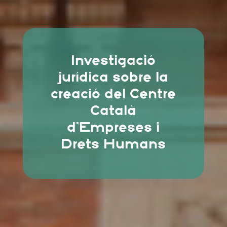
Investigació
jurídica sobre la
creació del Centre
Català
d’Empreses i
Drets Humans