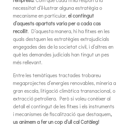
l’empresa
. Com que cada fitxa respon a la
necessitat d’il·lustrar alguna estratègia o
mecanisme en particular,
el contingut
d’aquests apartats varia per a cada cas
recollit
. D’aquesta manera, hi ha fitxes en les
quals destquen les estratègies extrajudicials
engegades des de la societat civil, i d’altres en
què les demandes judicials han tingut un pes
més rellevant.
Entre les temàtiques tractades trobareu
megaprojectes d’energies renovables, mineria a
gran escala, litigació climàtica transnacional, o
extracció petroliera. Però si voleu conèixer al
detall el contingut de les fitxes i els instruments
i mecanismes de fiscalització que destaquem
,
us animem a fer un cop d’ull cal Catàleg!