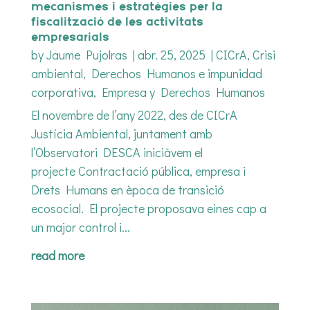
mecanismes i estratègies per la
fiscalització de les activitats
empresarials
by
Jaume Pujolras
|
abr. 25, 2025
|
CICrA
,
Crisi
ambiental
,
Derechos Humanos e impunidad
corporativa
,
Empresa y Derechos Humanos
El novembre de l’any 2022, des de CICrA
Justícia Ambiental, juntament amb
l’Observatori DESCA iniciàvem el
projecte Contractació pública, empresa i
Drets Humans en època de transició
ecosocial. El projecte proposava eines cap a
un major control i...
read more