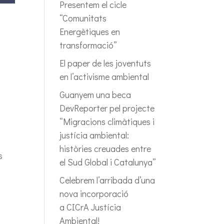
Presentem el cicle
“Comunitats
Energètiques en
transformació”
El paper de les joventuts
en l’activisme ambiental
Guanyem una beca
DevReporter pel projecte
“Migracions climàtiques i
justícia ambiental:
històries creuades entre
s
el Sud Global i Catalunya”
Celebrem l’arribada d’una
nova incorporació
a CICrA Justícia
Ambiental!