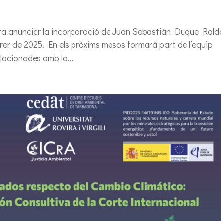
gra anunciar la incorporació de Juan Sebastián Duque Rold
rer de 2025. En els pròxims mesos formarà part de l’equip
elacionades amb la...