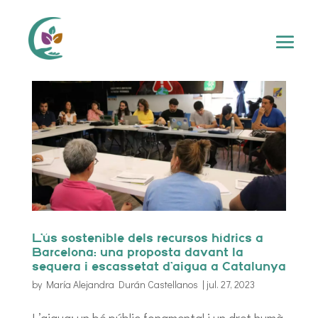
L’ús sostenible dels recursos hídrics a
Barcelona: una proposta davant la
sequera i escassetat d’aigua a Catalunya
by
María Alejandra Durán Castellanos
|
jul. 27, 2023
L’aigua: un bé públic fonamental i un dret humà