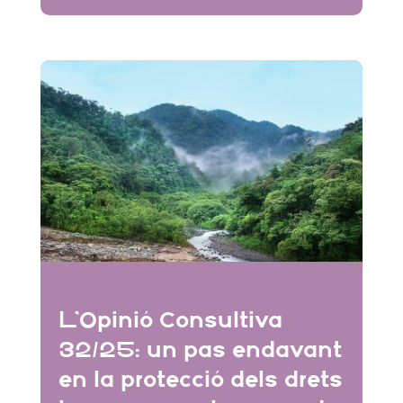
L’Opinió Consultiva
32/25: un pas endavant
en la protecció dels drets