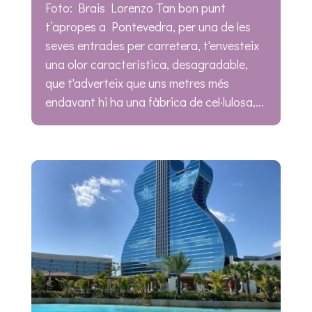
Foto: Brais Lorenzo Tan bon punt
t’apropes a Pontevedra, per una de les
seves entrades per carretera, t'envesteix
una olor característica, desagradable,
que t'adverteix que uns metres més
endavant hi ha una fàbrica de cel·lulosa,...