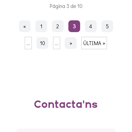
Página 3 de 10
«
1
2
3
4
5
...
10
...
»
ÚLTIMA »
Contacta'ns