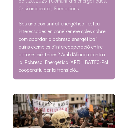
oct. 20, 2025
|
Comunitats energètiques
,
Crisi ambiental
,
Formacions
Sou una comunitat energètica i esteu
interessades en conèixer exemples sobre
com abordar la pobresa energètica i
quins exemples d'intercooperació entre
actores existeixen? Amb l'Aliança contra
la Pobresa Energètica (APE) i BATEC-Pol
cooperatiu per la transició...