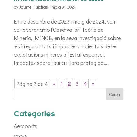
by
Jaume Pujolras
|
maig 31, 2024
Entre desembre de 2023 i maig de 2024, vam
col·laborar amb l’Observatori Ibèric de
Mineria, MINOB, en la seva investigació sobre
les irregularitats i impactes ambientals de les
explotacions mineres a l’Estat espanyol.
Impactes sobre fauna i flora protegida,...
Página 2 de 4
«
1
2
3
4
»
Categories
Aeroports
CICrA